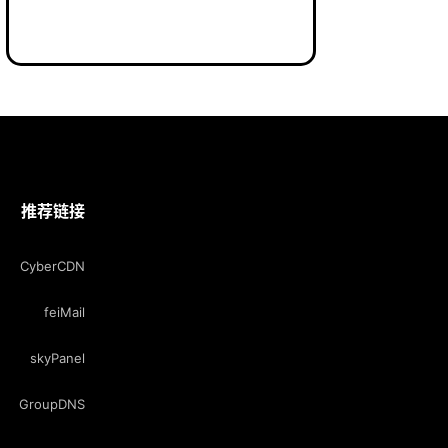
推荐链接
CyberCDN
feiMail
skyPanel
GroupDNS