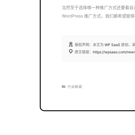
当然至于选择哪一种推广方式还要看自
WordPress 推广方式，我们都希望
版权声明：本文为
WP SaaS
原创，
原文链接：
https://wpsaas.com/new
分
行业新闻
类