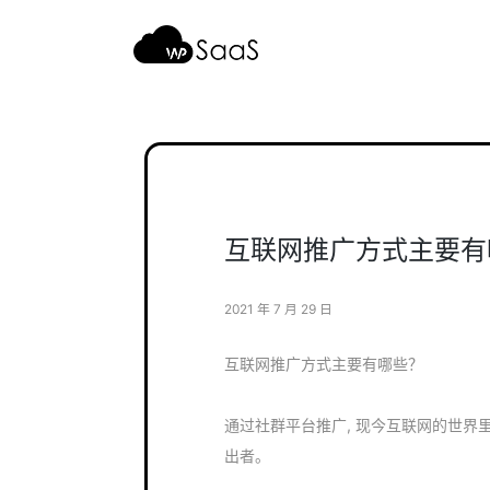
跳
至
内
容
互联网推广方式主要有
2021 年 7 月 29 日
互联网推广方式主要有哪些？
通过社群平台推广, 现今互联网的世
出者。