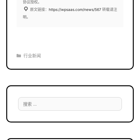
协议授权。
原文链接：
https://wpsaas.com/news/567
转载请注
明。
分
行业新闻
类
搜
索：