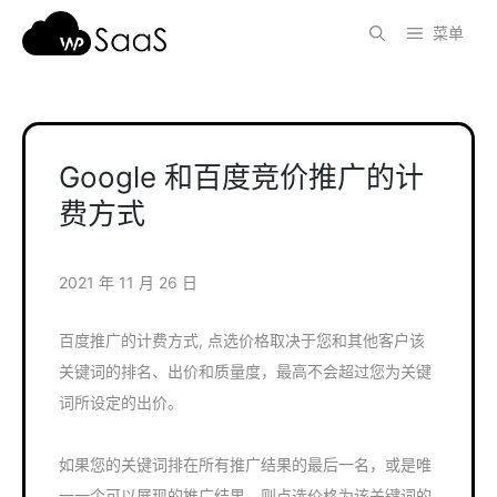
跳
菜单
至
内
容
Google 和百度竞价推广的计
费方式
2021 年 11 月 26 日
百度推广的计费方式, 点选价格取决于您和其他客户该
关键词的排名、出价和质量度，最高不会超过您为关键
词所设定的出价。
如果您的关键词排在所有推广结果的最后一名，或是唯
一一个可以展现的推广结果，则点选价格为该关键词的