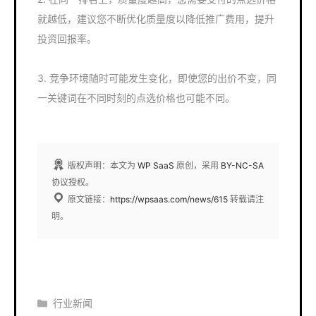
就越低，建议您不断优化质量度以降低推广费用，提升
投资回报率。
3. 竞争环境随时可能发生变化，即使您的出价不变，同
一关键词在不同时刻的点选价格也可能不同。
版权声明：本文为
WP SaaS
原创，采用
BY-NC-SA
协议授权。
原文链接：
https://wpsaas.com/news/615
转载请注
明。
分
行业新闻
类