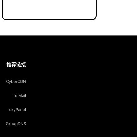
推荐链接
CyberCDN
feiMail
skyPanel
GroupDNS