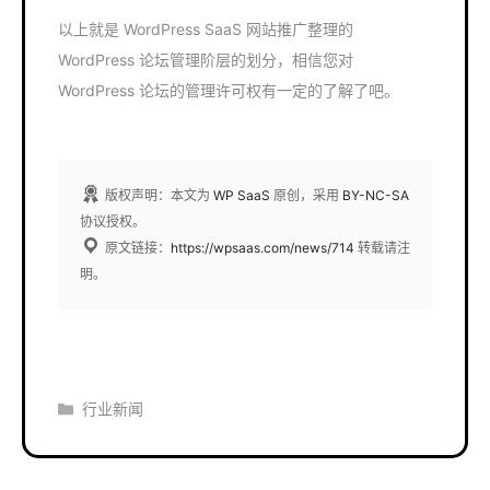
以上就是 WordPress SaaS 网站推广整理的
WordPress 论坛管理阶层的划分，相信您对
WordPress 论坛的管理许可权有一定的了解了吧。
版权声明：本文为
WP SaaS
原创，采用
BY-NC-SA
协议授权。
原文链接：
https://wpsaas.com/news/714
转载请注
明。
分
行业新闻
类