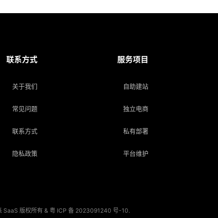
联系方式
服务项目
关于我们
自助建站
常见问题
独立电商
联系方式
私有部署
隐私政策
平台维护
. 文派 SaaS 版权所有 &
粤 ICP 备 2023091240 号-10
.