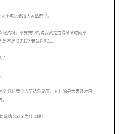
块小编又要跟大家墨迹了。
参照资料，不要凭空的说我就是觉得某某时间不
是不是很无语? 我就遇见过。
呢？
等。
的几位竞价人员结果显示，IP 排除是大家经常用
式。
建站 SaaS 为什么呢？