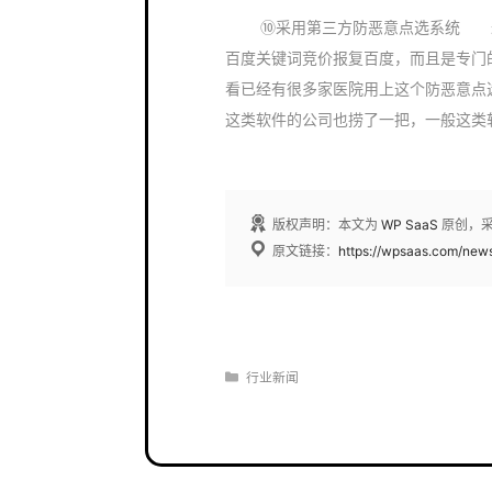
⑩采用第三方防恶意点选系统 最
百度关键词竞价报复百度，而且是专门
看已经有很多家医院用上这个防恶意点
这类软件的公司也捞了一把，一般这类
版权声明：本文为
WP SaaS
原创，
原文链接：
https://wpsaas.com/new
分
行业新闻
类