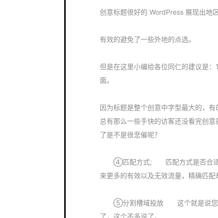
创意标题很好的 WordPress 展现出
有效的避免了一些外地的点选。
但是在这里小编给各位同仁的建议是：1
面。
因为标题是整个创意中字型最大的，有
总有那么一些手快的访客还没看完创意
了是不是很悲催呢？
④匹配方式; 匹配方式是否合适直
来更多的有效以及无效流量，精确匹配却会让
⑤分割槽域投放 这个就是说您推
了，这个不多说了。