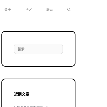
关于
博客
联系
搜
索：
近期文章