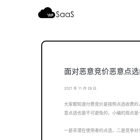
跳
至
内
容
面对恶意竞价恶意点选
2021 年 11 月 28 日
大家都知道付费竞价是按照点选收费的
意点选也是不可避免的，小编的观点是
一是非潜在使用者的点选，二是竞争对