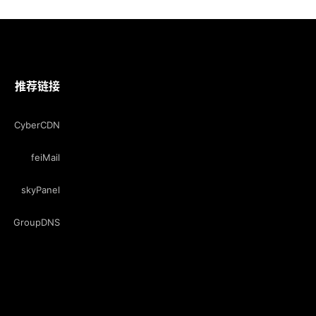
推荐链接
CyberCDN
feiMail
skyPanel
GroupDNS