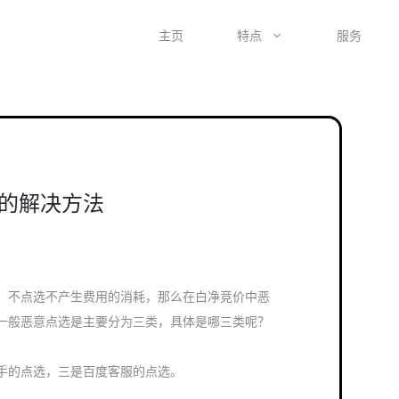
主页
特点
服务
的解决方法
，不点选不产生费用的消耗，那么在白净竞价中恶
一般恶意点选是主要分为三类，具体是哪三类呢？
手的点选，三是百度客服的点选。