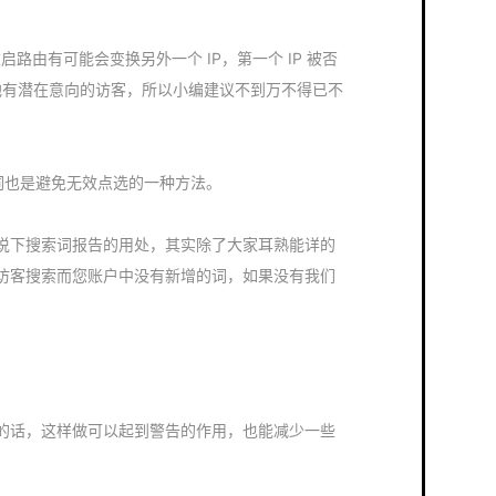
次的重启路由有可能会变换另外一个 IP，第一个 IP 被否
其他有潜在意向的访客，所以小编建议不到万不得已不
也是避免无效点选的一种方法。
说下搜索词报告的用处，其实除了大家耳熟能详的
访客搜索而您账户中没有新增的词，如果没有我们
话，这样做可以起到警告的作用，也能减少一些