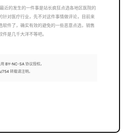
近的发生的一件事是站长疯狂点选各地区医院的
的针对医疗行业，先不对这件事情做评论，目前来
选软件了，确实有效的避免的一些恶意点选，销售
软件是几千大洋不等吧。
采用
BY-NC-SA
协议授权。
s/754
转载请注明。