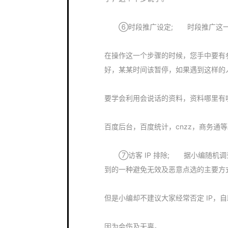
⑥时段推广设定; 时段推广这一
在操作这一个步骤的时候，您手中要有
好，某某时间该暂停，如果遇到这样的人
要学会利用会说话的资料，资料哪里有
百度后台，百度统计，cnzz，商务通
⑦访客 IP 排除; 据小编随机调查
到的一种避免无效及恶意点选的主要方
但是小编却不建议大家经常否定 IP，自助
因为会伤及无辜。