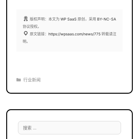
版权声明：本文为
WP SaaS
原创，采用
BY-NC-SA
协议授权。
原文链接：
https://wpsaas.com/news/775
转载请注
明。
分
行业新闻
类
搜
索：