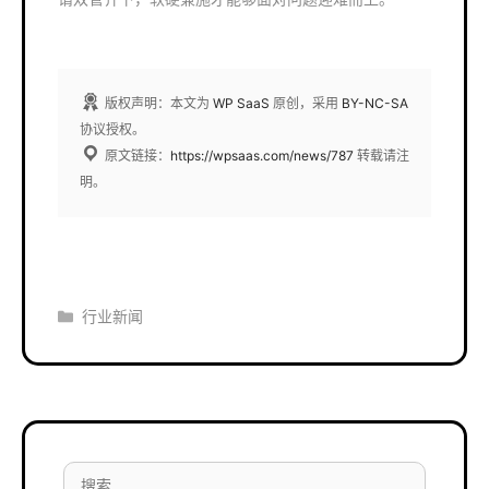
版权声明：本文为
WP SaaS
原创，采用
BY-NC-SA
协议授权。
原文链接：
https://wpsaas.com/news/787
转载请注
明。
分
行业新闻
类
搜