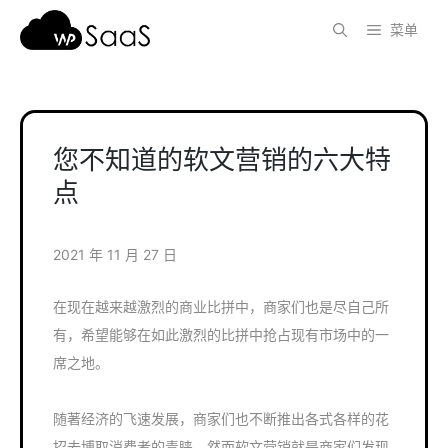
跳
菜单
至
内
容
您不知道的软文营销的六大特
点
2021 年 11 月 27 日
在现在越来越激烈的商业比拼中，商家们也是尽自己所
有，希望能够在如此激烈的比拼中抢占现有市场中的一
席之地。
随著经济的飞速发展，商家们也不断推出各式各样的花
招去博取消费者的青睐，然而软文营销就是商家们发现