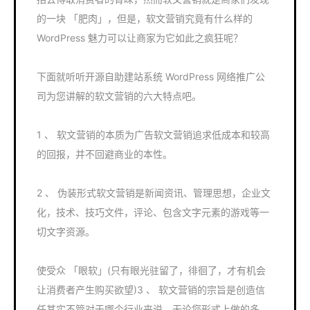
的一块 「肥肉」，但是，软文营销究竟有什么样的
WordPress 魅力可以让商家为它如此之疯狂呢？
下面就听听开源自助建站系统 WordPress 网络推广公
司为您讲解的软文营销的六大特点吧。
1 、 软文营销的本质为广告软文营销追求低成本和较高
的回报，并不回避商业的本性。
2 、 伪装形式软文营销是新闻资讯、管理思想，企业文
化，技术、技巧文件，评论、包含文字元素的游戏等一
切文字资源。
使受众 「眼软」(只有眼光驻留了，徘徊了，才有机会
让消费者产生购买欲望)3 、 软文营销的宗旨是创造信
任其实不管对于哪个行业来说，无论您形式上做的多