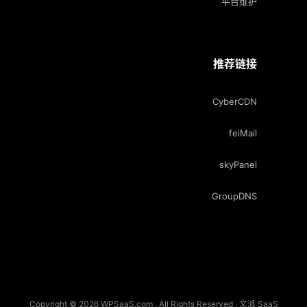
平台维护
推荐链接
CyberCDN
feiMail
skyPanel
GroupDNS
Copyright © 2026 WPSaaS.com , All Rights Reserved . 文派 SaaS