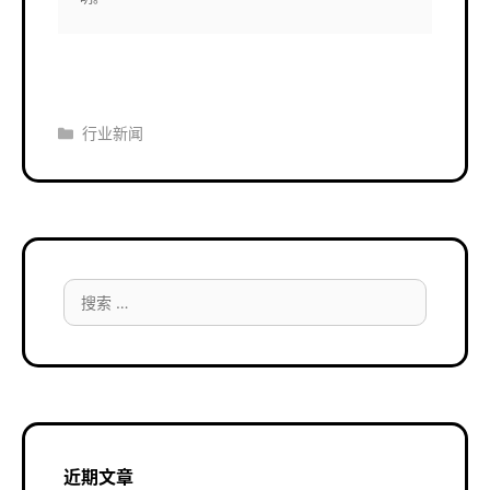
分
行业新闻
类
搜
索：
近期文章