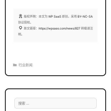
版权声明：本文为
WP SaaS
原创，采用
BY-NC-SA
协议授权。
原文链接：
https://wpsaas.com/news/827
转载请注
明。
分
行业新闻
类
搜
索：