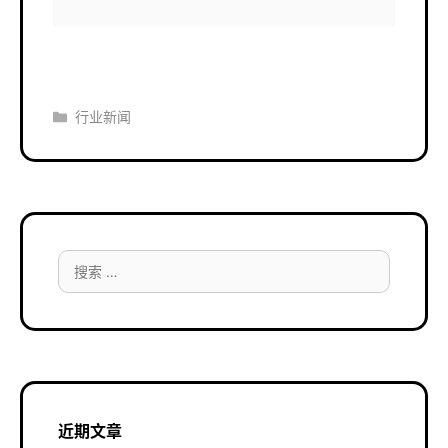
分
行业新闻
类
搜
索：
近期文章