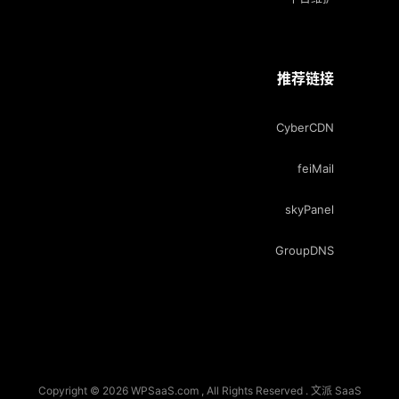
推荐链接
CyberCDN
feiMail
skyPanel
GroupDNS
Copyright © 2026 WPSaaS.com , All Rights Reserved . 文派 SaaS