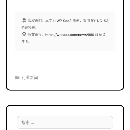
版权声明：本文为
WP SaaS
原创，采用
BY-NC-SA
协议授权。
原文链接：
https://wpsaas.com/news/880
转载请
注明。
分
行业新闻
类
搜
索：