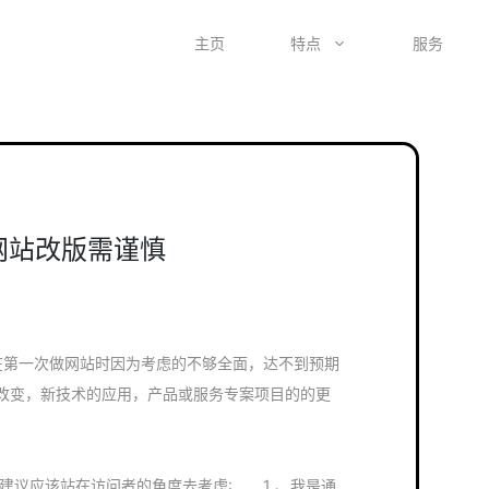
主页
特点
服务
企业网站改版需谨慎
网站，在第一次做网站时因为考虑的不够全面，达不到预期
改变，新技术的应用，产品或服务专案项目的的更
S 小编建议应该站在访问者的角度去考虑: 1 、我是通