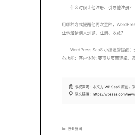
什么时候让他注册、引导他注册？
用哪种方式提醒他再次登陆，WordPr
让他邀请别人浏览、注册、收藏？
WordPress SaaS 小编温馨
心功能：客户体验; 要遵从页面逻辑，
版权声明：本文为
WP SaaS
原创，
原文链接：
https://wpsaas.com/new
分
行业新闻
类