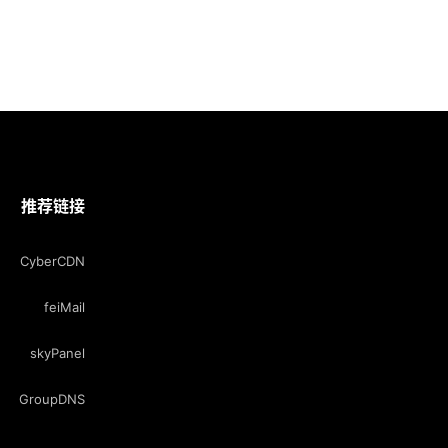
推荐链接
CyberCDN
feiMail
skyPanel
GroupDNS