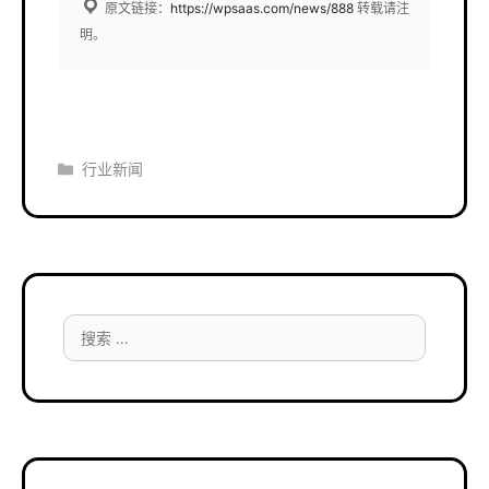
原文链接：
https://wpsaas.com/news/888
转载请注
明。
分
行业新闻
类
搜
索：