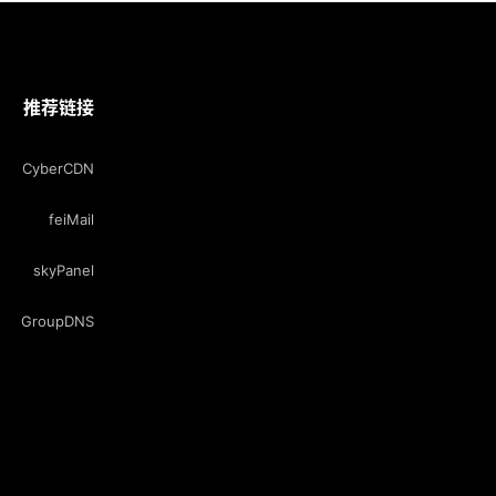
推荐链接
CyberCDN
feiMail
skyPanel
GroupDNS