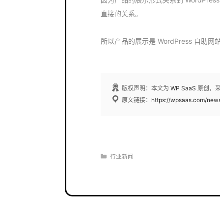
直接的关系。
所以产品的展示是 WordPress 自助
版权声明：本文为
WP SaaS
原创，
原文链接：
https://wpsaas.com/new
分
行业新闻
类