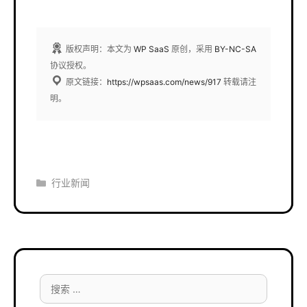
版权声明：本文为
WP SaaS
原创，采用
BY-NC-SA
协议授权。
原文链接：
https://wpsaas.com/news/917
转载请注
明。
分
行业新闻
类
搜
索：