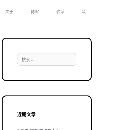
关于
博客
联系
搜
索：
近期文章