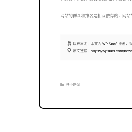
网站的群众和排名是相互依存的，网站
版权声明：本文为
WP SaaS
原创，
原文链接：
https://wpsaas.com/new
分
行业新闻
类