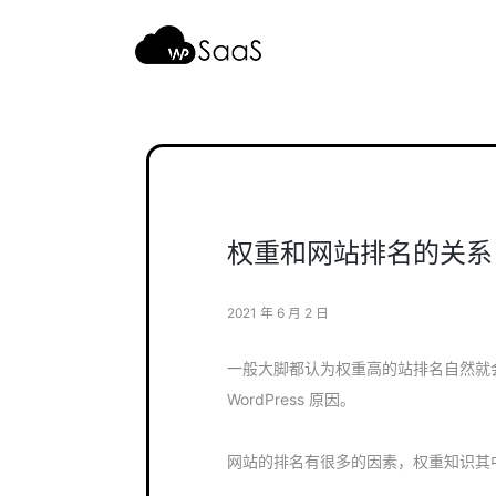
跳
至
内
容
权重和网站排名的关系
2021 年 6 月 2 日
一般大脚都认为权重高的站排名自然就
WordPress 原因。
网站的排名有很多的因素，权重知识其