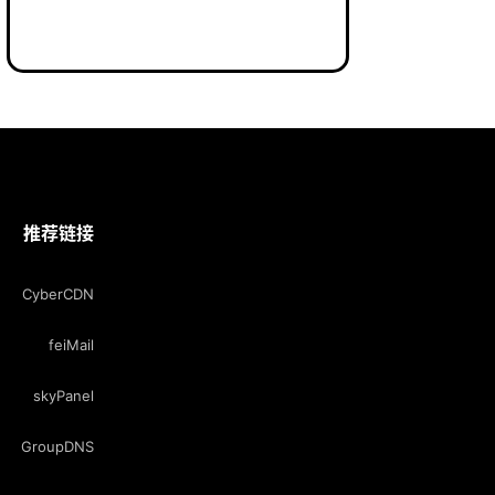
推荐链接
CyberCDN
feiMail
skyPanel
GroupDNS