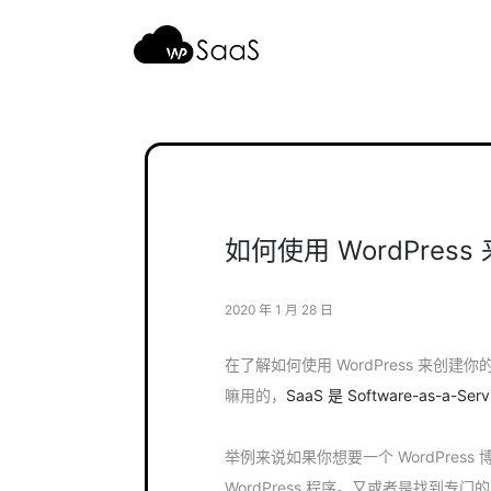
跳
至
内
容
如何使用 WordPress
2020 年 1 月 28 日
在了解如何使用 WordPress 来创建你
嘛用的，
SaaS 是 Software-as-a-
举例来说如果你想要一个 WordPre
WordPress 程序。又或者是找到专门