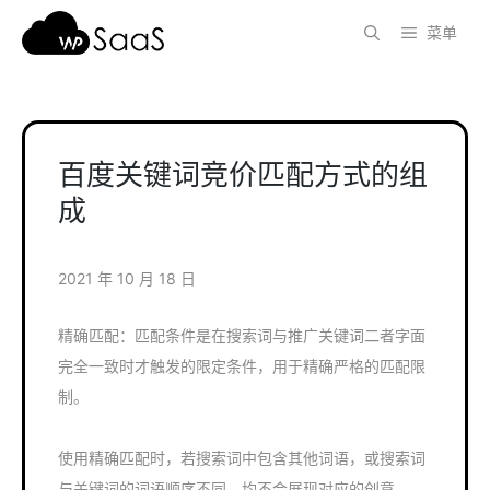
跳
菜单
至
内
容
百度关键词竞价匹配方式的组
成
2021 年 10 月 18 日
精确匹配：匹配条件是在搜索词与推广关键词二者字面
完全一致时才触发的限定条件，用于精确严格的匹配限
制。
使用精确匹配时，若搜索词中包含其他词语，或搜索词
与关键词的词语顺序不同，均不会展现对应的创意。