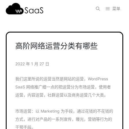
跳
菜单
至
内
容
高阶网络运营分类有哪些
2022 年 1 月 27 日
我们这里所说的运营当然是网站的运营，WordPress
SaaS 网络推广细一点的把运营分为市场运营，使用者
运营，内容运营，社群运营以及商务运营几个大类。
市场运营：以 Marketing 为手段，通过花钱的不花钱的
方式，进行对产品的一系列宣传，曝光，营销等行为的
干预手段。