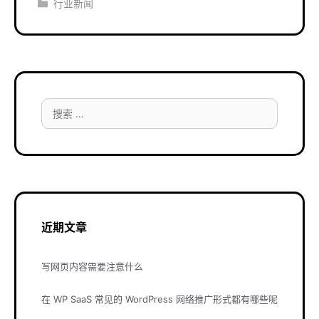
分
行业新闻
类
搜
索：
近期文章
写网页内容需要注意什么
在 WP SaaS 常见的 WordPress 网络推广形式都有哪些呢